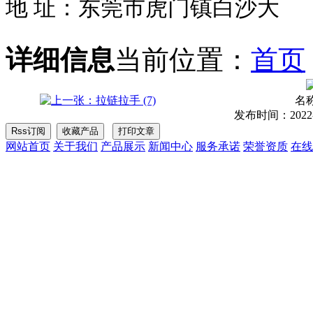
地
址：东莞市虎门镇白沙大
详细信息
当前位置：
首页
名
发布时间：2022-06
网站首页
关于我们
产品展示
新闻中心
服务承诺
荣誉资质
在线
东莞市盛祺尔绳带有限公司 版权
粤ICP备17157167号
技术支持：
东莞网站建设