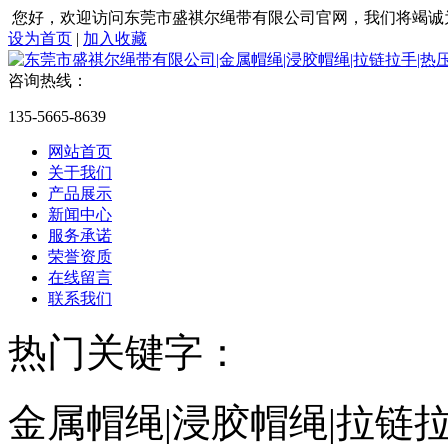
您好，欢迎访问东莞市盛祺尔绳带有限公司官网，我们将竭诚
设为首页
|
加入收藏
咨询热线：
135-5665-8639
网站首页
关于我们
产品展示
新闻中心
服务承诺
荣誉资质
在线留言
联系我们
热门关键字：
金属帽绳|浸胶帽绳|拉链拉