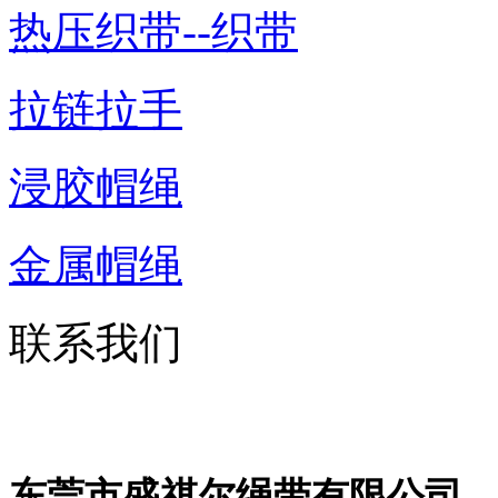
热压织带--织带
拉链拉手
浸胶帽绳
金属帽绳
联系我们
东莞市盛祺尔绳带有限公司