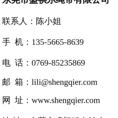
联系人：
陈小姐
手 机：135-5665-8639
电 话：0769-85235869
邮 箱：lili@shengqier.com
网 址：www.shengqier.com