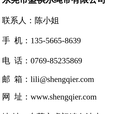
联系人：
陈小姐
手 机：135-5665-8639
电 话：0769-85235869
邮 箱：lili@shengqier.com
网 址：www.shengqier.com