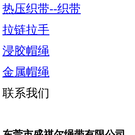
热压织带--织带
拉链拉手
浸胶帽绳
金属帽绳
联系我们
东莞市盛祺尔绳带有限公司