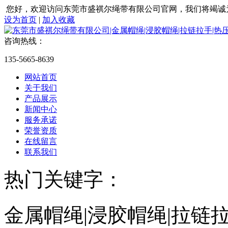
您好，欢迎访问东莞市盛祺尔绳带有限公司官网，我们将竭诚
设为首页
|
加入收藏
咨询热线：
135-5665-8639
网站首页
关于我们
产品展示
新闻中心
服务承诺
荣誉资质
在线留言
联系我们
热门关键字：
金属帽绳|浸胶帽绳|拉链拉