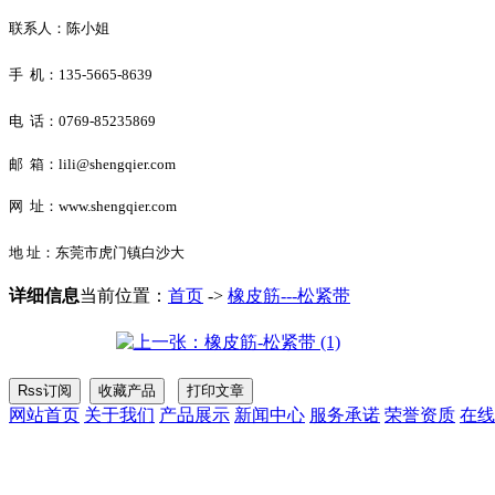
联系人：
陈小姐
手 机：135-5665-8639
电 话：0769-85235869
邮 箱：lili@shengqier.com
网 址：www.shengqier.com
地
址：东莞市虎门镇白沙大
详细信息
当前位置：
首页
->
橡皮筋---松紧带
网站首页
关于我们
产品展示
新闻中心
服务承诺
荣誉资质
在线
东莞市盛祺尔绳带有限公司 版权所有© Copyright 2018
粤ICP备17157167号