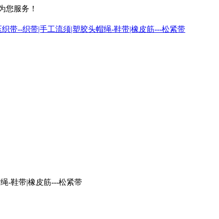
为您服务！
-鞋带|橡皮筋---松紧带