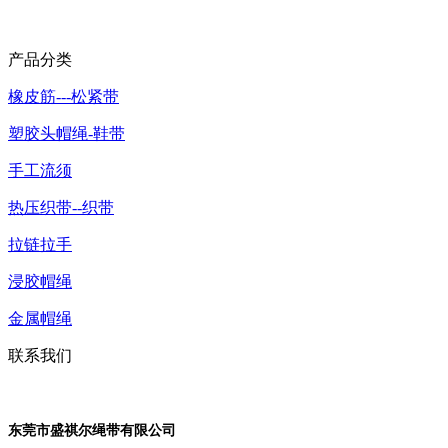
产品分类
橡皮筋---松紧带
塑胶头帽绳-鞋带
手工流须
热压织带--织带
拉链拉手
浸胶帽绳
金属帽绳
联系我们
东莞市盛祺尔绳带有限公司